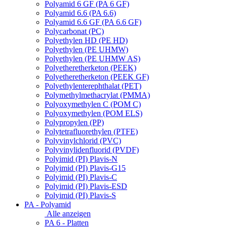
Polyamid 6 GF (PA 6 GF)
Polyamid 6.6 (PA 6.6)
Polyamid 6.6 GF (PA 6.6 GF)
Polycarbonat (PC)
Polyethylen HD (PE HD)
Polyethylen (PE UHMW)
Polyethylen (PE UHMW AS)
Polyetheretherketon (PEEK)
Polyetheretherketon (PEEK GF)
Polyethylenterephthalat (PET)
Polymethylmethacrylat (PMMA)
Polyoxymethylen C (POM C)
Polyoxymethylen (POM ELS)
Polypropylen (PP)
Polytetrafluorethylen (PTFE)
Polyvinylchlorid (PVC)
Polyvinylidenfluorid (PVDF)
Polyimid (PI) Plavis-N
Polyimid (PI) Plavis-G15
Polyimid (PI) Plavis-C
Polyimid (PI) Plavis-ESD
Polyimid (PI) Plavis-S
PA - Polyamid
Alle anzeigen
PA 6 - Platten