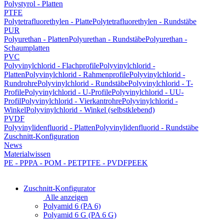
Polystyrol - Platten
PTFE
Polytetrafluorethylen - Platte
Polytetrafluorethylen - Rundstäbe
PUR
Polyurethan - Platten
Polyurethan - Rundstäbe
Polyurethan -
Schaumplatten
PVC
Polyvinylchlorid - Flachprofile
Polyvinylchlorid -
Platten
Polyvinylchlorid - Rahmenprofile
Polyvinylchlorid -
Rundrohre
Polyvinylchlorid - Rundstäbe
Polyvinylchlorid - T-
Profile
Polyvinylchlorid - U-Profile
Polyvinylchlorid - UU-
Profil
Polyvinylchlorid - Vierkantrohre
Polyvinylchlorid -
Winkel
Polyvinylchlorid - Winkel (selbstklebend)
PVDF
Polyvinylidenfluorid - Platten
Polyvinylidenfluorid - Rundstäbe
Zuschnitt-Konfiguration
News
Materialwissen
PE - PP
PA - POM - PET
PTFE - PVDF
PEEK
Zuschnitt-Konfigurator
Alle anzeigen
Polyamid 6 (PA 6)
Polyamid 6 G (PA 6 G)