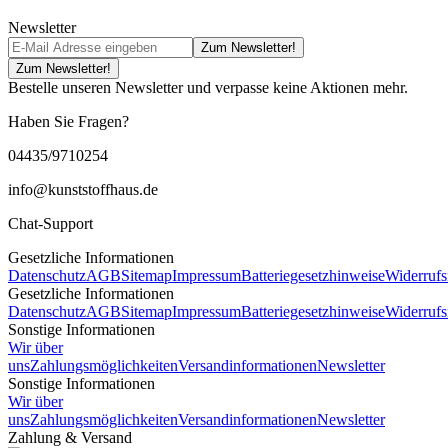
Newsletter
Zum Newsletter!
Zum Newsletter!
Bestelle unseren Newsletter und verpasse keine Aktionen mehr.
Haben Sie Fragen?
04435/9710254
info@kunststoffhaus.de
Chat-Support
Gesetzliche Informationen
Datenschutz
AGB
Sitemap
Impressum
Batteriegesetzhinweise
Widerrufs
Gesetzliche Informationen
Datenschutz
AGB
Sitemap
Impressum
Batteriegesetzhinweise
Widerrufs
Sonstige Informationen
Wir über
uns
Zahlungsmöglichkeiten
Versandinformationen
Newsletter
Sonstige Informationen
Wir über
uns
Zahlungsmöglichkeiten
Versandinformationen
Newsletter
Zahlung & Versand