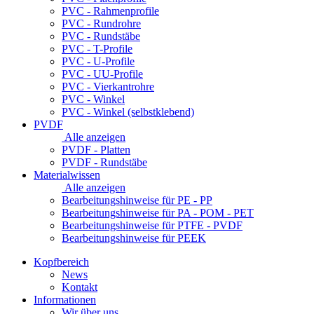
PVC - Rahmenprofile
PVC - Rundrohre
PVC - Rundstäbe
PVC - T-Profile
PVC - U-Profile
PVC - UU-Profile
PVC - Vierkantrohre
PVC - Winkel
PVC - Winkel (selbstklebend)
PVDF
Alle anzeigen
PVDF - Platten
PVDF - Rundstäbe
Materialwissen
Alle anzeigen
Bearbeitungshinweise für PE - PP
Bearbeitungshinweise für PA - POM - PET
Bearbeitungshinweise für PTFE - PVDF
Bearbeitungshinweise für PEEK
Kopfbereich
News
Kontakt
Informationen
Wir über uns