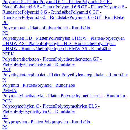
Polyamid 6 - Platten
Polyamid 6 G - Platten
Polyamid 6 GF -
Platten
Polyamid 6.6 - Platten
Polyamid 6.6 GF - Platten
Polyamid 6 -
Rundstäbe
Polyamid 6 G - Rundstäbe
Polyamid 6 GF -
Rundstäbe
Polyamid 6.6 - Rundstäbe
Polyamid 6.6 GF - Rundstäbe
PC
Polycarbonat - Plattten
Polycarbonat - Rundstäbe
PE
Polyethylen HD - Platten
Polyethylen UHMW - Platten
Polyethylen
UHMW AS - Platten
Polyethylen HD - Rundstäbe
Polyethylen
UHMW - Rundtstäbe
Polyethylen UHMW AS - Rundstäbe
PEEK
Polyetheretherketon - Platten
Polyetheretherketon GF -
Platten
Polyetheretherketon - Rundstäbe
PET
Polyethylenterephthalat - Platten
Polyethylenterephthalat - Rundstäbe
PI
Polyimid - Platten
Polyimid - Rundstäbe
PMMA
Polymethylmethacrylat - Platten
Polymethylmethacrylat - Rundrohre
POM
Polyoxymethylen C - Platten
Polyoxymethylen ELS -
Platten
Polyoxymethylen C - Rundstäbe
PP
Polypropylen - Platten
Polypropylen - Rundstäbe
PS