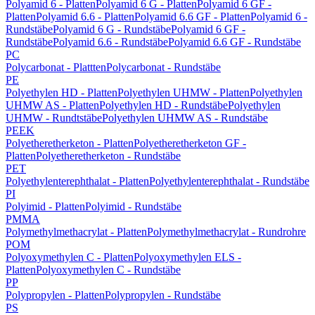
Polyamid 6 - Platten
Polyamid 6 G - Platten
Polyamid 6 GF -
Platten
Polyamid 6.6 - Platten
Polyamid 6.6 GF - Platten
Polyamid 6 -
Rundstäbe
Polyamid 6 G - Rundstäbe
Polyamid 6 GF -
Rundstäbe
Polyamid 6.6 - Rundstäbe
Polyamid 6.6 GF - Rundstäbe
PC
Polycarbonat - Plattten
Polycarbonat - Rundstäbe
PE
Polyethylen HD - Platten
Polyethylen UHMW - Platten
Polyethylen
UHMW AS - Platten
Polyethylen HD - Rundstäbe
Polyethylen
UHMW - Rundtstäbe
Polyethylen UHMW AS - Rundstäbe
PEEK
Polyetheretherketon - Platten
Polyetheretherketon GF -
Platten
Polyetheretherketon - Rundstäbe
PET
Polyethylenterephthalat - Platten
Polyethylenterephthalat - Rundstäbe
PI
Polyimid - Platten
Polyimid - Rundstäbe
PMMA
Polymethylmethacrylat - Platten
Polymethylmethacrylat - Rundrohre
POM
Polyoxymethylen C - Platten
Polyoxymethylen ELS -
Platten
Polyoxymethylen C - Rundstäbe
PP
Polypropylen - Platten
Polypropylen - Rundstäbe
PS