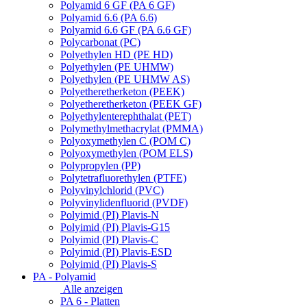
Polyamid 6 GF (PA 6 GF)
Polyamid 6.6 (PA 6.6)
Polyamid 6.6 GF (PA 6.6 GF)
Polycarbonat (PC)
Polyethylen HD (PE HD)
Polyethylen (PE UHMW)
Polyethylen (PE UHMW AS)
Polyetheretherketon (PEEK)
Polyetheretherketon (PEEK GF)
Polyethylenterephthalat (PET)
Polymethylmethacrylat (PMMA)
Polyoxymethylen C (POM C)
Polyoxymethylen (POM ELS)
Polypropylen (PP)
Polytetrafluorethylen (PTFE)
Polyvinylchlorid (PVC)
Polyvinylidenfluorid (PVDF)
Polyimid (PI) Plavis-N
Polyimid (PI) Plavis-G15
Polyimid (PI) Plavis-C
Polyimid (PI) Plavis-ESD
Polyimid (PI) Plavis-S
PA - Polyamid
Alle anzeigen
PA 6 - Platten