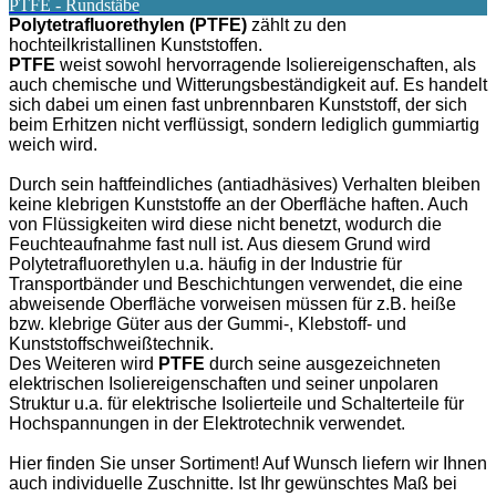
PTFE - Rundstäbe
Polytetrafluorethylen (PTFE)
zählt zu den
hochteilkristallinen Kunststoffen.
PTFE
weist sowohl hervorragende Isoliereigenschaften, als
auch chemische und Witterungsbeständigkeit auf. Es handelt
sich dabei um einen fast unbrennbaren Kunststoff, der sich
beim Erhitzen nicht verflüssigt, sondern lediglich gummiartig
weich wird.
Durch sein haftfeindliches (antiadhäsives) Verhalten bleiben
keine klebrigen Kunststoffe an der Oberfläche haften. Auch
von Flüssigkeiten wird diese nicht benetzt, wodurch die
Feuchteaufnahme fast null ist. Aus diesem Grund wird
Polytetrafluorethylen u.a. häufig in der Industrie für
Transportbänder und Beschichtungen verwendet, die eine
abweisende Oberfläche vorweisen müssen für z.B. heiße
bzw. klebrige Güter aus der Gummi-, Klebstoff- und
Kunststoffschweißtechnik.
Des Weiteren wird
PTFE
durch seine ausgezeichneten
elektrischen Isoliereigenschaften und seiner unpolaren
Struktur u.a. für elektrische Isolierteile und Schalterteile für
Hochspannungen in der Elektrotechnik verwendet.
Hier finden Sie unser Sortiment! Auf Wunsch liefern wir Ihnen
auch individuelle Zuschnitte. Ist Ihr gewünschtes Maß bei