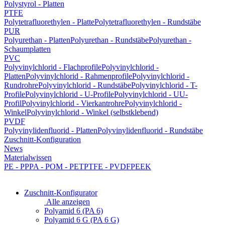
Polystyrol - Platten
PTFE
Polytetrafluorethylen - Platte
Polytetrafluorethylen - Rundstäbe
PUR
Polyurethan - Platten
Polyurethan - Rundstäbe
Polyurethan -
Schaumplatten
PVC
Polyvinylchlorid - Flachprofile
Polyvinylchlorid -
Platten
Polyvinylchlorid - Rahmenprofile
Polyvinylchlorid -
Rundrohre
Polyvinylchlorid - Rundstäbe
Polyvinylchlorid - T-
Profile
Polyvinylchlorid - U-Profile
Polyvinylchlorid - UU-
Profil
Polyvinylchlorid - Vierkantrohre
Polyvinylchlorid -
Winkel
Polyvinylchlorid - Winkel (selbstklebend)
PVDF
Polyvinylidenfluorid - Platten
Polyvinylidenfluorid - Rundstäbe
Zuschnitt-Konfiguration
News
Materialwissen
PE - PP
PA - POM - PET
PTFE - PVDF
PEEK
Zuschnitt-Konfigurator
Alle anzeigen
Polyamid 6 (PA 6)
Polyamid 6 G (PA 6 G)