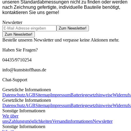
unseren Standardabmessungen nicht zu finden oder werden
nach Zeichnung gefertigte, individuelle Bauteile benötigt,
kontaktieren Sie uns gerne!
Newsletter
Zum Newsletter!
Zum Newsletter!
Bestelle unseren Newsletter und verpasse keine Aktionen mehr.
Haben Sie Fragen?
04435/9710254
info@kunststoffhaus.de
Chat-Support
Gesetzliche Informationen
Datenschutz
AGB
Sitemap
Impressum
Batteriegesetzhinweise
Widerrufs
Gesetzliche Informationen
Datenschutz
AGB
Sitemap
Impressum
Batteriegesetzhinweise
Widerrufs
Sonstige Informationen
Wir über
uns
Zahlungsmöglichkeiten
Versandinformationen
Newsletter
Sonstige Informationen