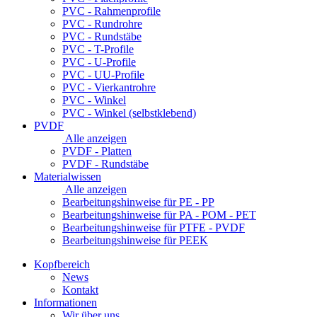
PVC - Rahmenprofile
PVC - Rundrohre
PVC - Rundstäbe
PVC - T-Profile
PVC - U-Profile
PVC - UU-Profile
PVC - Vierkantrohre
PVC - Winkel
PVC - Winkel (selbstklebend)
PVDF
Alle anzeigen
PVDF - Platten
PVDF - Rundstäbe
Materialwissen
Alle anzeigen
Bearbeitungshinweise für PE - PP
Bearbeitungshinweise für PA - POM - PET
Bearbeitungshinweise für PTFE - PVDF
Bearbeitungshinweise für PEEK
Kopfbereich
News
Kontakt
Informationen
Wir über uns