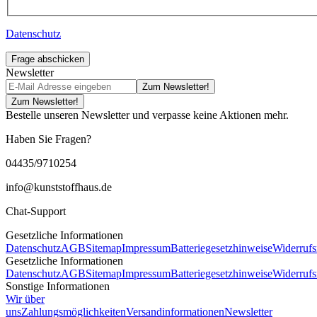
Datenschutz
Frage abschicken
Newsletter
Zum Newsletter!
Zum Newsletter!
Bestelle unseren Newsletter und verpasse keine Aktionen mehr.
Haben Sie Fragen?
04435/9710254
info@kunststoffhaus.de
Chat-Support
Gesetzliche Informationen
Datenschutz
AGB
Sitemap
Impressum
Batteriegesetzhinweise
Widerrufs
Gesetzliche Informationen
Datenschutz
AGB
Sitemap
Impressum
Batteriegesetzhinweise
Widerrufs
Sonstige Informationen
Wir über
uns
Zahlungsmöglichkeiten
Versandinformationen
Newsletter