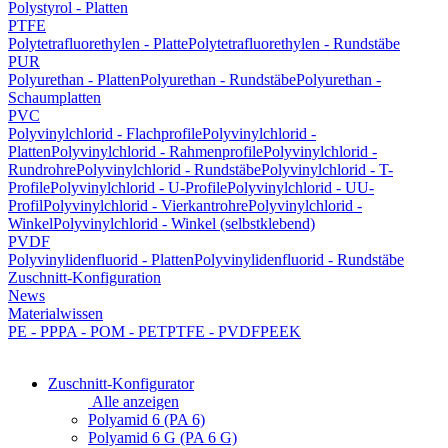
Polystyrol - Platten
PTFE
Polytetrafluorethylen - Platte
Polytetrafluorethylen - Rundstäbe
PUR
Polyurethan - Platten
Polyurethan - Rundstäbe
Polyurethan -
Schaumplatten
PVC
Polyvinylchlorid - Flachprofile
Polyvinylchlorid -
Platten
Polyvinylchlorid - Rahmenprofile
Polyvinylchlorid -
Rundrohre
Polyvinylchlorid - Rundstäbe
Polyvinylchlorid - T-
Profile
Polyvinylchlorid - U-Profile
Polyvinylchlorid - UU-
Profil
Polyvinylchlorid - Vierkantrohre
Polyvinylchlorid -
Winkel
Polyvinylchlorid - Winkel (selbstklebend)
PVDF
Polyvinylidenfluorid - Platten
Polyvinylidenfluorid - Rundstäbe
Zuschnitt-Konfiguration
News
Materialwissen
PE - PP
PA - POM - PET
PTFE - PVDF
PEEK
Zuschnitt-Konfigurator
Alle anzeigen
Polyamid 6 (PA 6)
Polyamid 6 G (PA 6 G)