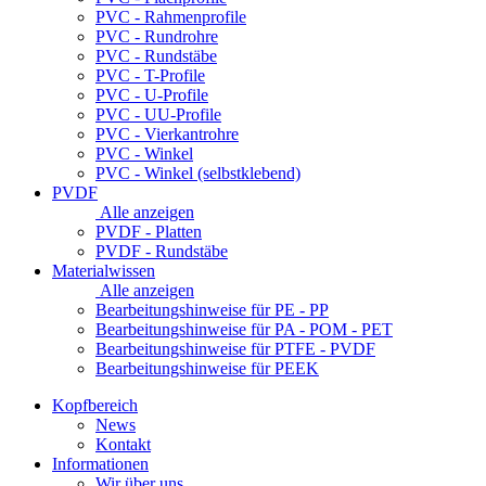
PVC - Rahmenprofile
PVC - Rundrohre
PVC - Rundstäbe
PVC - T-Profile
PVC - U-Profile
PVC - UU-Profile
PVC - Vierkantrohre
PVC - Winkel
PVC - Winkel (selbstklebend)
PVDF
Alle anzeigen
PVDF - Platten
PVDF - Rundstäbe
Materialwissen
Alle anzeigen
Bearbeitungshinweise für PE - PP
Bearbeitungshinweise für PA - POM - PET
Bearbeitungshinweise für PTFE - PVDF
Bearbeitungshinweise für PEEK
Kopfbereich
News
Kontakt
Informationen
Wir über uns