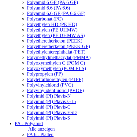
Polyamid 6 GF (PA 6 GF)
Polyamid 6.6 (PA 6.6)
Polyamid 6.6 GF (PA 6.6 GF)
Polycarbonat (PC)
Polyethylen HD (PE HD)
Polyethylen (PE UHMW)
Polyethylen (PE UHMW AS)
Polyetheretherketon (PEEK)
Polyetheretherketon (PEEK GF)
Polyethylenterephthalat (PET)
Polymethylmethacrylat (PMMA)
Polyoxymethylen C (POM C)
Polyoxymethylen (POM ELS)
Polypropylen (PP)
Polytetrafluorethylen (PTFE)
Polyvinylchlorid (PVC)
Polyvinylidenfluorid (PVDF)
Polyimid (PI) Plavis-N
Polyimid (PI) Plavis-G15
Polyimid (PI) Plavis-C
Polyimid (PI) Plavis-ESD
Polyimid (PI) Plavis-S
PA - Polyamid
Alle anzeigen
PA 6 - Platten