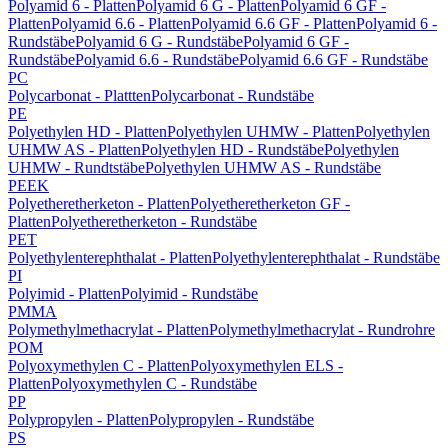
Polyamid 6 - Platten
Polyamid 6 G - Platten
Polyamid 6 GF -
Platten
Polyamid 6.6 - Platten
Polyamid 6.6 GF - Platten
Polyamid 6 -
Rundstäbe
Polyamid 6 G - Rundstäbe
Polyamid 6 GF -
Rundstäbe
Polyamid 6.6 - Rundstäbe
Polyamid 6.6 GF - Rundstäbe
PC
Polycarbonat - Plattten
Polycarbonat - Rundstäbe
PE
Polyethylen HD - Platten
Polyethylen UHMW - Platten
Polyethylen
UHMW AS - Platten
Polyethylen HD - Rundstäbe
Polyethylen
UHMW - Rundtstäbe
Polyethylen UHMW AS - Rundstäbe
PEEK
Polyetheretherketon - Platten
Polyetheretherketon GF -
Platten
Polyetheretherketon - Rundstäbe
PET
Polyethylenterephthalat - Platten
Polyethylenterephthalat - Rundstäbe
PI
Polyimid - Platten
Polyimid - Rundstäbe
PMMA
Polymethylmethacrylat - Platten
Polymethylmethacrylat - Rundrohre
POM
Polyoxymethylen C - Platten
Polyoxymethylen ELS -
Platten
Polyoxymethylen C - Rundstäbe
PP
Polypropylen - Platten
Polypropylen - Rundstäbe
PS