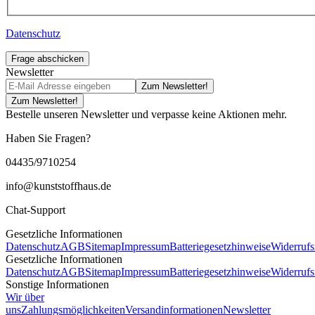
Datenschutz
Frage abschicken
Newsletter
Zum Newsletter!
Zum Newsletter!
Bestelle unseren Newsletter und verpasse keine Aktionen mehr.
Haben Sie Fragen?
04435/9710254
info@kunststoffhaus.de
Chat-Support
Gesetzliche Informationen
Datenschutz
AGB
Sitemap
Impressum
Batteriegesetzhinweise
Widerrufs
Gesetzliche Informationen
Datenschutz
AGB
Sitemap
Impressum
Batteriegesetzhinweise
Widerrufs
Sonstige Informationen
Wir über
uns
Zahlungsmöglichkeiten
Versandinformationen
Newsletter