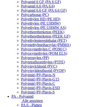
Polyamid 6 GF (PA 6 GF)
Polyamid 6.6 (PA 6.6)
Polyamid 6.6 GF (PA 6.6 GF)
Polycarbonat (PC)
Polyethylen HD (PE HD)
Polyethylen (PE UHMW)
Polyethylen (PE UHMW AS)
Polyetheretherketon (PEEK)
Polyetheretherketon (PEEK GF)
Polyethylenterephthalat (PET)
Polymethylmethacrylat (PMMA)
Polyoxymethylen C (POM C)
Polyoxymethylen (POM ELS)
Polypropylen (PP)
Polytetrafluorethylen (PTFE)
Polyvinylchlorid (PVC)
Polyvinylidenfluorid (PVDF)
Polyimid (PI) Plavis-N
Polyimid (PI) Plavis-G15
Polyimid (PI) Plavis-C
Polyimid (PI) Plavis-ESD
Polyimid (PI) Plavis-S
PA - Polyamid
Alle anzeigen
PA 6 - Platten