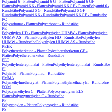
Polyamid 6 - Platten
Polyamid 6 G - Platten
Polyamid 6 GF -
Platten
Polyamid 6.6 - Platten
Polyamid 6.6 GF - Platten
Polyamid 6 -
Rundstäbe
Polyamid 6 G - Rundstäbe
Polyamid 6 GF -
Rundstäbe
Polyamid 6.6 - Rundstäbe
Polyamid 6.6 GF - Rundstäbe
PC
Polycarbonat - Plattten
Polycarbonat - Rundstäbe
PE
Polyethylen HD - Platten
Polyethylen UHMW - Platten
Polyethylen
UHMW AS - Platten
Polyethylen HD - Rundstäbe
Polyethylen
UHMW - Rundtstäbe
Polyethylen UHMW AS - Rundstäbe
PEEK
Polyetheretherketon - Platten
Polyetheretherketon GF -
Platten
Polyetheretherketon - Rundstäbe
PET
Polyethylenterephthalat - Platten
Polyethylenterephthalat - Rundstäbe
PI
Polyimid - Platten
Polyimid - Rundstäbe
PMMA
Polymethylmethacrylat - Platten
Polymethylmethacrylat - Rundrohre
POM
Polyoxymethylen C - Platten
Polyoxymethylen ELS -
Platten
Polyoxymethylen C - Rundstäbe
PP
Polypropylen - Platten
Polypropylen - Rundstäbe
PS