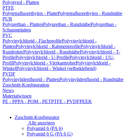
Polystyrol - Platten
PTFE
Polytetrafluorethylen - Platte
Polytetrafluorethylen - Rundstäbe
PUR
Polyurethan - Platten
Polyurethan - Rundstäbe
Polyurethan -
Schaumplatten
PVC
Polyvinylchlorid - Flachprofile
Polyvinylchlorid -
Platten
Polyvinylchlorid - Rahmenprofile
Polyvinylchlorid -
Rundrohre
Polyvinylchlorid - Rundstäbe
Polyvinylchlorid - T-
Profile
Polyvinylchlorid - U-Profile
Polyvinylchlorid - UU-
Profil
Polyvinylchlorid - Vierkantrohre
Polyvinylchlorid -
Winkel
Polyvinylchlorid - Winkel (selbstklebend)
PVDF
Polyvinylidenfluorid - Platten
Polyvinylidenfluorid - Rundstäbe
Zuschnitt-Konfiguration
News
Materialwissen
PE - PP
PA - POM - PET
PTFE - PVDF
PEEK
Zuschnitt-Konfigurator
Alle anzeigen
Polyamid 6 (PA 6)
Polyamid 6 G (PA 6 G)