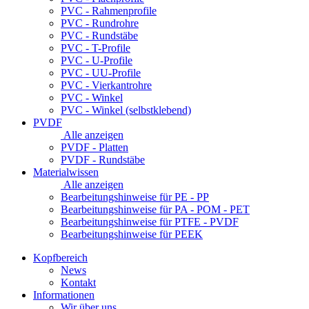
PVC - Rahmenprofile
PVC - Rundrohre
PVC - Rundstäbe
PVC - T-Profile
PVC - U-Profile
PVC - UU-Profile
PVC - Vierkantrohre
PVC - Winkel
PVC - Winkel (selbstklebend)
PVDF
Alle anzeigen
PVDF - Platten
PVDF - Rundstäbe
Materialwissen
Alle anzeigen
Bearbeitungshinweise für PE - PP
Bearbeitungshinweise für PA - POM - PET
Bearbeitungshinweise für PTFE - PVDF
Bearbeitungshinweise für PEEK
Kopfbereich
News
Kontakt
Informationen
Wir über uns