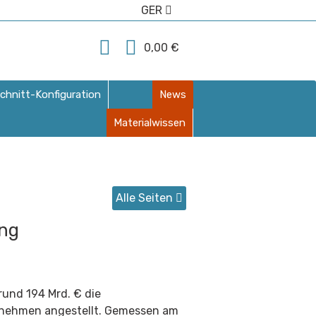
GER
0,00 €
chnitt-Konfiguration
News
Materialwissen
Alle Seiten
ung
rund 194 Mrd. € die
ernehmen angestellt. Gemessen am