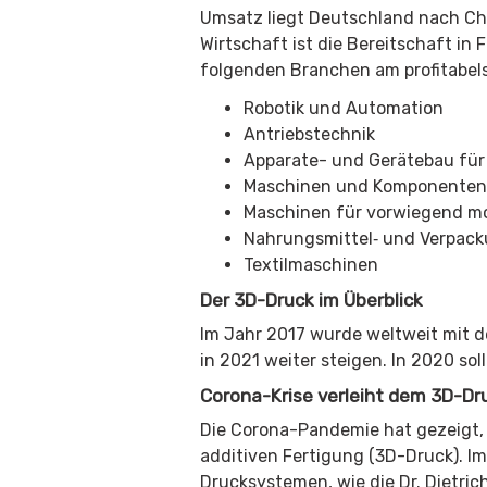
Umsatz liegt Deutschland nach Chi
Wirtschaft ist die Bereitschaft i
folgenden Branchen am profitabel
Robotik und Automation
Antriebstechnik
Apparate- und Gerätebau für
Maschinen und Komponenten 
Maschinen für vorwiegend m
Nahrungsmittel‐ und Verpac
Textilmaschinen
Der
3D-Druck
im Überblick
Im Jahr 2017 wurde weltweit mit d
in 2021 weiter steigen. In 2020 sol
Corona-Krise verleiht dem 3D-D
Die Corona-Pandemie hat gezeigt, wi
additiven Fertigung (3D-Druck)
. I
Drucksystemen, wie die Dr. Dietric