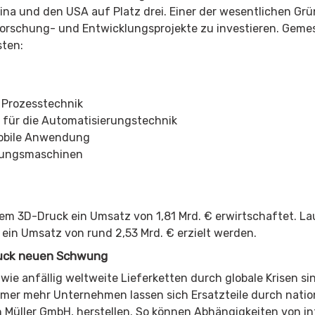
na und den USA auf Platz drei. Einer der wesentlichen Grü
n Forschung- und Entwicklungsprojekte zu investieren. Gem
sten:
 Prozesstechnik
für die Automatisierungstechnik
obile Anwendung
kungsmaschinen
em 3D-Druck ein Umsatz von 1,81 Mrd. € erwirtschaftet. Lau
l ein Umsatz von rund 2,53 Mrd. € erzielt werden.
ruck neuen Schwung
e anfällig weltweite Lieferketten durch globale Krisen sind.
mmer mehr Unternehmen lassen sich Ersatzteile durch nation
h Müller GmbH, herstellen. So können Abhängigkeiten von in