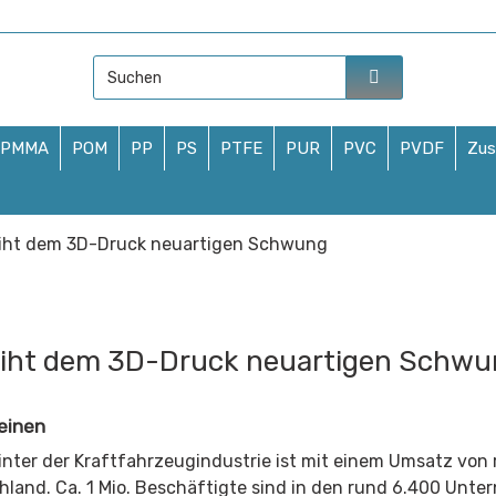
4435/9710254
PMMA
POM
PP
PS
PTFE
PUR
PVC
PVDF
Zus
leiht dem 3D-Druck neuartigen Schwung
leiht dem 3D-Druck neuartigen Schw
einen
ter der Kraftfahrzeugindustrie ist mit einem Umsatz von 
land. Ca. 1 Mio. Beschäftigte sind in den rund 6.400 Unt