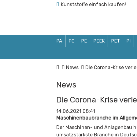
Kunststoffe einfach kaufen!
info@kunststoffhaus.de
0
PA
PC
PE
PEEK
PET
PI
News
Die Corona-Krise ver
News
Die Corona-Krise ver
14.06.2021 08:41
Maschinenbaubranche im Allgem
Der Maschinen- und Anlagenbau hin
umsatzstärkste Branche in Deutsch