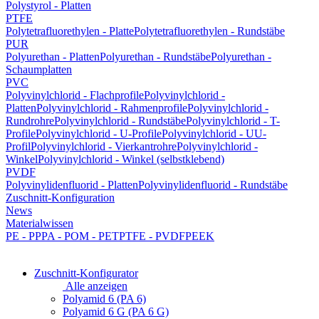
Polystyrol - Platten
PTFE
Polytetrafluorethylen - Platte
Polytetrafluorethylen - Rundstäbe
PUR
Polyurethan - Platten
Polyurethan - Rundstäbe
Polyurethan -
Schaumplatten
PVC
Polyvinylchlorid - Flachprofile
Polyvinylchlorid -
Platten
Polyvinylchlorid - Rahmenprofile
Polyvinylchlorid -
Rundrohre
Polyvinylchlorid - Rundstäbe
Polyvinylchlorid - T-
Profile
Polyvinylchlorid - U-Profile
Polyvinylchlorid - UU-
Profil
Polyvinylchlorid - Vierkantrohre
Polyvinylchlorid -
Winkel
Polyvinylchlorid - Winkel (selbstklebend)
PVDF
Polyvinylidenfluorid - Platten
Polyvinylidenfluorid - Rundstäbe
Zuschnitt-Konfiguration
News
Materialwissen
PE - PP
PA - POM - PET
PTFE - PVDF
PEEK
Zuschnitt-Konfigurator
Alle anzeigen
Polyamid 6 (PA 6)
Polyamid 6 G (PA 6 G)