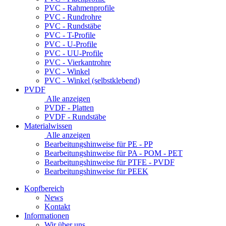
PVC - Rahmenprofile
PVC - Rundrohre
PVC - Rundstäbe
PVC - T-Profile
PVC - U-Profile
PVC - UU-Profile
PVC - Vierkantrohre
PVC - Winkel
PVC - Winkel (selbstklebend)
PVDF
Alle anzeigen
PVDF - Platten
PVDF - Rundstäbe
Materialwissen
Alle anzeigen
Bearbeitungshinweise für PE - PP
Bearbeitungshinweise für PA - POM - PET
Bearbeitungshinweise für PTFE - PVDF
Bearbeitungshinweise für PEEK
Kopfbereich
News
Kontakt
Informationen
Wir über uns