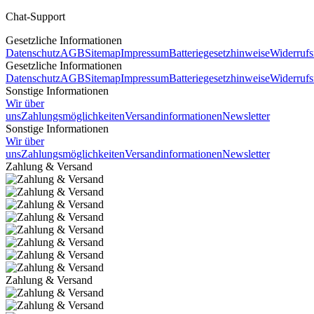
Chat-Support
Gesetzliche Informationen
Datenschutz
AGB
Sitemap
Impressum
Batteriegesetzhinweise
Widerrufs
Gesetzliche Informationen
Datenschutz
AGB
Sitemap
Impressum
Batteriegesetzhinweise
Widerrufs
Sonstige Informationen
Wir über
uns
Zahlungsmöglichkeiten
Versandinformationen
Newsletter
Sonstige Informationen
Wir über
uns
Zahlungsmöglichkeiten
Versandinformationen
Newsletter
Zahlung & Versand
Zahlung & Versand