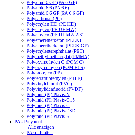
Polyamid 6 GF (PA 6 GF)
Polyamid 6.6 (PA 6.6)
Polyamid 6.6 GF (PA 6.6 GF)
Polycarbonat (PC)
Polyethylen HD (PE HD)
Polyethylen (PE UHMW)
Polyethylen (PE UHMW AS)
Polyetheretherketon (PEEK)
Polyetheretherketon (PEEK GF)
Polyethylenterephthalat (PET)
Polymethylmethacrylat (PMMA)
Polyoxymethylen C (POM C)
Polyoxymethylen (POM ELS)
Polypropylen (PP)
Polytetrafluorethylen (PTFE)
Polyvinylchlorid (PVC)
Polyvinylidenfluorid (PVDF)
Polyimid (PI) Plavis-N
Polyimid (PI) Plavis-G15
Polyimid (PI) Plavis-C
Polyimid (PI) Plavis-ESD
Polyimid (PI) Plavis-S
PA - Polyamid
Alle anzeigen
PA 6 - Platten