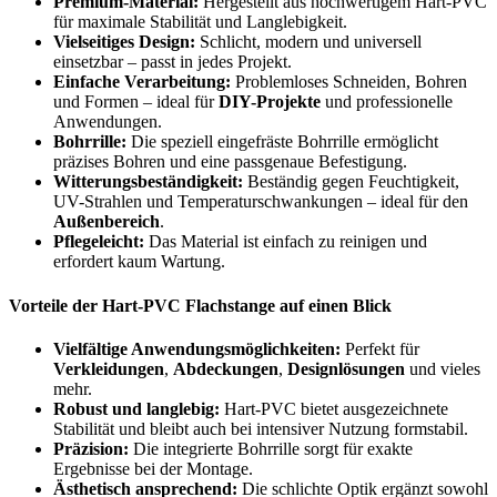
Premium-Material:
Hergestellt aus hochwertigem Hart-PVC
für maximale Stabilität und Langlebigkeit.
Vielseitiges Design:
Schlicht, modern und universell
einsetzbar – passt in jedes Projekt.
Einfache Verarbeitung:
Problemloses Schneiden, Bohren
und Formen – ideal für
DIY-Projekte
und professionelle
Anwendungen.
Bohrrille:
Die speziell eingefräste Bohrrille ermöglicht
präzises Bohren und eine passgenaue Befestigung.
Witterungsbeständigkeit:
Beständig gegen Feuchtigkeit,
UV-Strahlen und Temperaturschwankungen – ideal für den
Außenbereich
.
Pflegeleicht:
Das Material ist einfach zu reinigen und
erfordert kaum Wartung.
Vorteile der Hart-PVC Flachstange auf einen Blick
Vielfältige Anwendungsmöglichkeiten:
Perfekt für
Verkleidungen
,
Abdeckungen
,
Designlösungen
und vieles
mehr.
Robust und langlebig:
Hart-PVC bietet ausgezeichnete
Stabilität und bleibt auch bei intensiver Nutzung formstabil.
Präzision:
Die integrierte Bohrrille sorgt für exakte
Ergebnisse bei der Montage.
Ästhetisch ansprechend:
Die schlichte Optik ergänzt sowohl