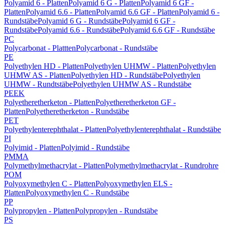
Polyamid 6 - Platten
Polyamid 6 G - Platten
Polyamid 6 GF -
Platten
Polyamid 6.6 - Platten
Polyamid 6.6 GF - Platten
Polyamid 6 -
Rundstäbe
Polyamid 6 G - Rundstäbe
Polyamid 6 GF -
Rundstäbe
Polyamid 6.6 - Rundstäbe
Polyamid 6.6 GF - Rundstäbe
PC
Polycarbonat - Plattten
Polycarbonat - Rundstäbe
PE
Polyethylen HD - Platten
Polyethylen UHMW - Platten
Polyethylen
UHMW AS - Platten
Polyethylen HD - Rundstäbe
Polyethylen
UHMW - Rundtstäbe
Polyethylen UHMW AS - Rundstäbe
PEEK
Polyetheretherketon - Platten
Polyetheretherketon GF -
Platten
Polyetheretherketon - Rundstäbe
PET
Polyethylenterephthalat - Platten
Polyethylenterephthalat - Rundstäbe
PI
Polyimid - Platten
Polyimid - Rundstäbe
PMMA
Polymethylmethacrylat - Platten
Polymethylmethacrylat - Rundrohre
POM
Polyoxymethylen C - Platten
Polyoxymethylen ELS -
Platten
Polyoxymethylen C - Rundstäbe
PP
Polypropylen - Platten
Polypropylen - Rundstäbe
PS